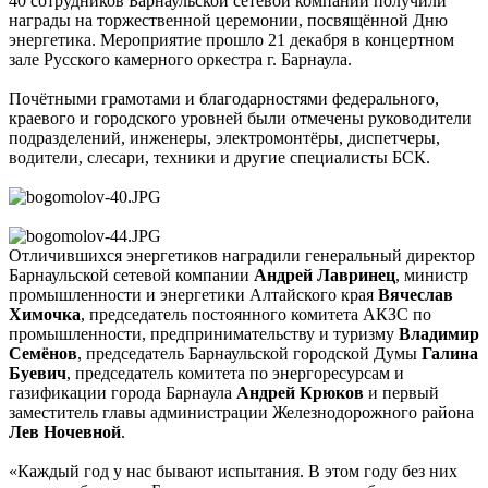
40 сотрудников Барнаульской сетевой компании получили
награды на торжественной церемонии, посвящённой Дню
энергетика. Мероприятие прошло 21 декабря в концертном
зале Русского камерного оркестра г. Барнаула.
Почётными грамотами и благодарностями федерального,
краевого и городского уровней были отмечены руководители
подразделений, инженеры, электромонтёры, диспетчеры,
водители, слесари, техники и другие специалисты БСК.
Отличившихся энергетиков наградили генеральный директор
Барнаульской сетевой компании
Андрей Лавринец
, министр
промышленности и энергетики Алтайского края
Вячеслав
Химочка
, председатель постоянного комитета АКЗС по
промышленности, предпринимательству и туризму
Владимир
Семёнов
, председатель Барнаульской городской Думы
Галина
Буевич
, председатель комитета по энергоресурсам и
газификации города Барнаула
Андрей Крюков
и первый
заместитель главы администрации Железнодорожного района
Лев Ночевной
.
«Каждый год у нас бывают испытания. В этом году без них