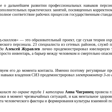
ие о дальнейшем развитии профессиональных навыков персо
дополнительных практических занятий, посвященных корректно
олное соответствие рабочих процессов государственным станда
-скиллов» — это образовательный проект, где сухая теория охр
ческого персонала. 23 специалиста из сетевых районов, служб
да
Алексей Журавлев
лично продемонстрировал ювелирную т
просто инвентарь, а барьер между человеком и смертельно опас
твуем его до момента контакта. Именно поэтому регулярные 
е навыки владения СИЗ продемонстрировал
электромонтер 3-го 
иалист по охране труда 1
категории
Анна Чигринец
провела г
ники в момент чрезвычайных ситуаций, и как ментальное здоровь
ета человеческого фактора и формирования культуры взаимной п