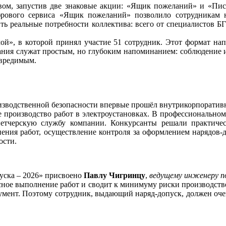
вом, запустив две знаковые акции: «Ящик пожеланий» и «Пи
фрового сервиса «Ящик пожеланий» позволило сотрудникам 
ть реальные потребности коллектива: всего от специалистов 
ой», в которой принял участие 51 сотрудник. Этот формат нап
ания служат простым, но глубоким напоминанием: соблюдение 
евредимым.
зводственной безопасности впервые прошёл внутрикорпоративны
е производство работ в электроустановках. В профессиональном
етчерскую службу компании. Конкурсанты решали практическ
ения работ, осуществление контроля за оформлением нарядов-д
ости.
уска – 2026» присвоено
Павлу Чигринцу
,
ведущему инженеру п
сное выполнение работ и сводит к минимуму риски производстве
кумент. Поэтому сотрудник, выдающий наряд-допуск, должен очен