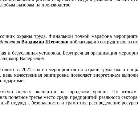
 любым вызовам на производстве.
сячник охраны труда. Финальной точкой марафона мероприятий
едприятия
Владимир Шевченко
поблагодарил сотрудников за 
ная и безусловная установка. Безупречная организация меропри
Владимир Валерьевич.
Только за 2025 год на мероприятия по охране труда было напра
 ведь качественная экипировка позволяет энергетикам выполня
тандартами.
сокую оценку экспертов на городском уровне. По итогам
аняв почетное третье место среди предприятий реального сектор
темный подход к безопасности и грамотное распределение ресур