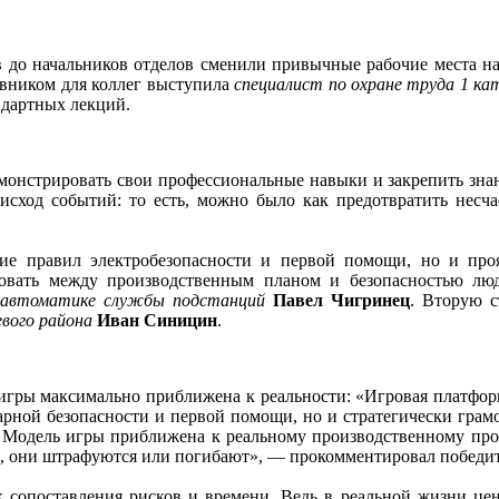
ов до начальников отделов сменили привычные рабочие места н
авником для коллег выступила
специалист по охране труда 1 ка
ндартных лекций.
монстрировать свои профессиональные навыки и закрепить зна
исход событий: то есть, можно было как предотвратить несча
ие правил электробезопасности и первой помощи, но и проя
ировать между производственным планом и безопасностью л
 автоматике службы подстанций
Павел Чигринец
. Вторую с
вого района
Иван Синицин
.
 игры максимально приближена к реальности: «Игровая платфор
арной безопасности и первой помощи, но и стратегически грамо
. Модель игры приближена к реальному производственному пр
вмы, они штрафуются или погибают», — прокомментировал победи
 сопоставления рисков и времени. Ведь в реальной жизни це