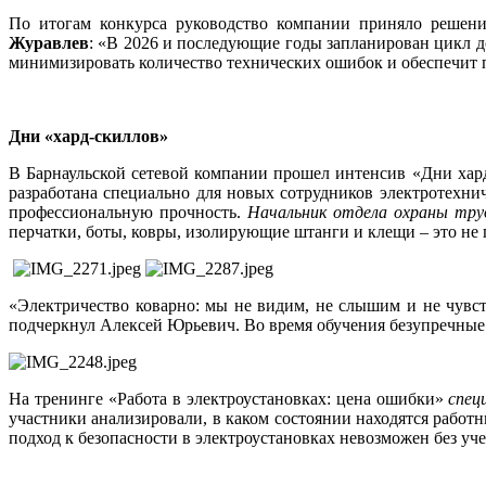
По итогам конкурса руководство компании приняло решен
Журавлев
: «В 2026 и последующие годы запланирован цикл 
минимизировать количество технических ошибок и обеспечит п
Дни «хард-скиллов»
В Барнаульской сетевой компании прошел интенсив «Дни хард
разработана специально для новых сотрудников электротехни
профессиональную прочность.
Начальник отдела охраны тру
перчатки, боты, ковры, изолирующие штанги и клещи – это не 
«Электричество коварно: мы не видим, не слышим и не чувс
подчеркнул Алексей Юрьевич. Во время обучения безупречны
На тренинге «Работа в электроустановках: цена ошибки»
спец
участники анализировали, в каком состоянии находятся работ
подход к безопасности в электроустановках невозможен без уч