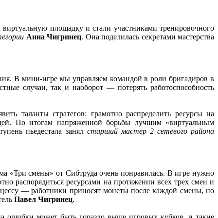
а виртуальную площадку и стали участниками тренировочного
тегории
Анна Чигринец
. Она поделилась секретами мастерства
ния. В мини-игре мы управляем командой в роли бригадиров в
стные случаи, так и наоборот — потерять работоспособность
вить таланты стратегов: грамотно распределить ресурсы на
юдей. По итогам напряженной борьбы лучшим «виртуальным
тупень пьедестала занял
старший мастер 2 сетевого района
ма «Три смены» от Сибтруда очень понравилась. В игре нужно
тно распорядиться ресурсами на протяжении всех трех смен и
оцессу — работники приносят монеты после каждой смены, но
тель
Павел Чигринец
.
на ошибки может быть гораздо выше игровых кубков, и такие