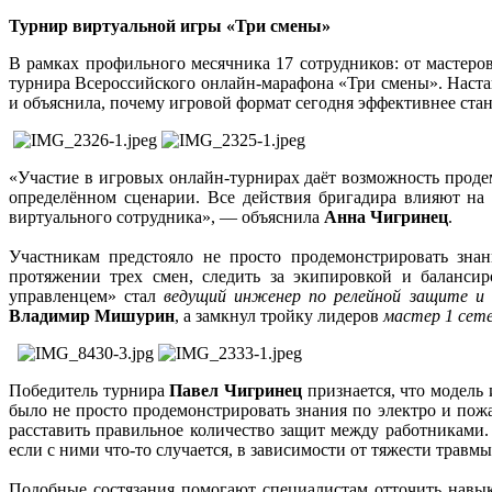
Турнир виртуальной игры «Три смены»
В рамках профильного месячника 17 сотрудников: от мастер
турнира Всероссийского онлайн-марафона «Три смены». Наст
и объяснила, почему игровой формат сегодня эффективнее ста
«Участие в игровых онлайн-турнирах даёт возможность проде
определённом сценарии. Все действия бригадира влияют на 
виртуального сотрудника», — объяснила
Анна Чигринец
.
Участникам предстояло не просто продемонстрировать знан
протяжении трех смен, следить за экипировкой и баланс
управленцем» стал
ведущий инженер по релейной защите и
Владимир Мишурин
, а замкнул тройку лидеров
мастер 1 сете
Победитель турнира
Павел Чигринец
признается, что модель
было не просто продемонстрировать знания по электро и пож
расставить правильное количество защит между работниками
если с ними что-то случается, в зависимости от тяжести тра
Подобные состязания помогают специалистам отточить навык